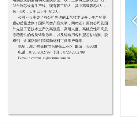
电脑控制的全自动化覆膜砂生产线，三条铸造废砂生产线，
28台制芯设备生产线。现有职工80人，其中高级职称4人，
硕士3名，大学以上学历12人。
公司不仅承袭了总公司先进的工艺技术设备，生产的覆
膜砂质量达到了国际同类产品水平，同时还引用总公司及国
外先进工艺技术生产的高强度、高耐火度、高触变性和高悬
浮稳定性的各类铸造涂料，以及铸造用各种型芯粘结剂、脱
模剂、金属防锈剂等辅助材料可供用户选用。
地址：湖北省仙桃市毛嘴镇工业区 邮编：433008
电话：0728-2882799 传真：0728-2882799
E-mail：
ccrmm_xt@ccrmm.com.cn