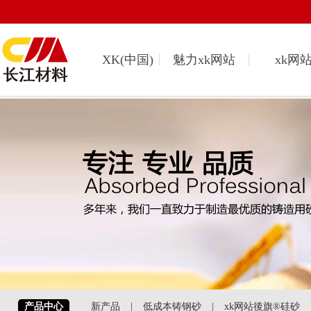
XK(中国)
魅力xk网站
xk网
产品中心
新产品
|
低成本铸钢砂
|
xk网站後旗®硅砂